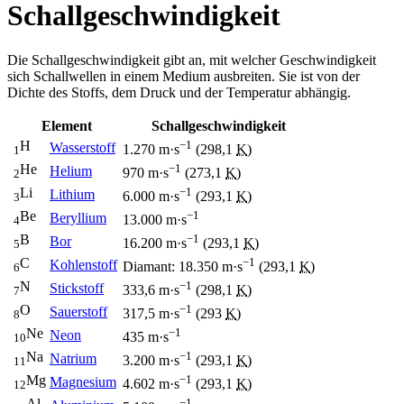
Schallgeschwindigkeit
Die Schallgeschwindigkeit gibt an, mit welcher Geschwindigkeit
sich Schallwellen in einem Medium ausbreiten. Sie ist von der
Dichte des Stoffs, dem Druck und der Temperatur abhängig.
Element
Schallgeschwindigkeit
H
−1
Wasserstoff
1.270 m·s
(298,1
K
)
1
He
−1
Helium
970 m·s
(273,1
K
)
2
Li
−1
Lithium
6.000 m·s
(293,1
K
)
3
Be
−1
Beryllium
13.000 m·s
4
B
−1
Bor
16.200 m·s
(293,1
K
)
5
C
−1
Kohlenstoff
Diamant: 18.350 m·s
(293,1
K
)
6
N
−1
Stickstoff
333,6 m·s
(298,1
K
)
7
O
−1
Sauerstoff
317,5 m·s
(293
K
)
8
Ne
−1
Neon
435 m·s
10
Na
−1
Natrium
3.200 m·s
(293,1
K
)
11
Mg
−1
Magnesium
4.602 m·s
(293,1
K
)
12
Al
−1